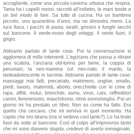
accogliente, come una piccola caverna urbana che respira.
Tania ha i capelli mossi, raccolti all'indietro, le mani tonde e
un bel modo di fare. Sa tutto di cucina. Ha un bambino
piccolo, una quarantina d'anni, ma ne dimostra meno. La
luce fioca, i pacchi di pasta, taralli, grissini e funghi secchi
sul bancone. Il verde-rosso degli ortaggi. Il vento fuori, il
grigio.
Abbiamo parlato di tante cose. Poi la conversazione si
agglomera di mille interventi. L'egiziano che passa a ritirare
una scatola, l'anziana old-torino per bene, la coppia di
peruviani, la neo-mamma col neo-nato, il marito, la
tardoadolescente in lacrime. Abbiamo parlato di tante cose:
massaggi mai fatti, precariato, matrimoni, unghie, smalto,
piedi, lavoro, maternità, aborto, orecchiette con le cime di
rapa, affitti, mutui, bronchite, asma, virus, cani, raffreddori
canini, femminismo, maschilismo, ritmo sonno/veglia. Poi un
giorno mi ha prestato un libro. Non so come ha fatto. Era
quello che cercavo, che mi serviva in quel momento. Ha
capito che ero strana (ma si vedeva così tanto?). Lo ha tirato
fuori da sotto al bancone. Così di colpo all'improvviso tanto
che mi sono davvero stupita, credevo di averlo immaginato,