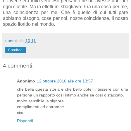
e invece era tutto vero. Ho pensato che ne avesse uno per
ogni cliente. Ma in effetti mi sbagliavo. Era una cosa per me,
una coincidenza per me. Che è quello di cui tutti pare
abbiamo bisogno, cose per noi, nostre coincidenze, il nostro
spazio florido nel mondo.
noemi
alle
10:11
Condividi
4 commenti:
Anonimo
12 ottobre 2010 alle ore 13:57
che bella questa storia e che bello poter intessere con una
persona un rapporto così intimo anche se così distaccato.
molto sensibile la signora.
complimenti ad entrambe.
ciao
Rispondi