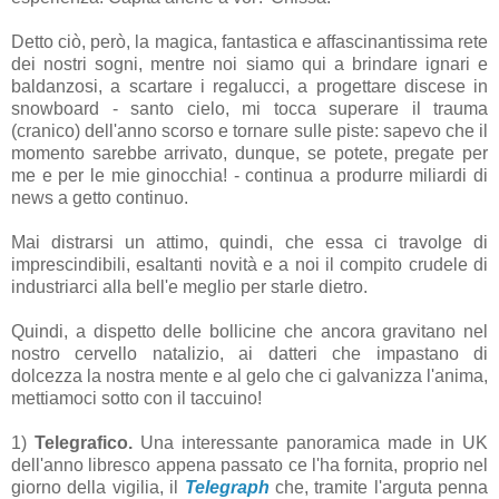
Detto ciò, però, la magica, fantastica e affascinantissima rete
dei nostri sogni, mentre noi siamo qui a brindare ignari e
baldanzosi, a scartare i regalucci, a progettare discese in
snowboard - santo cielo, mi tocca superare il trauma
(cranico) dell'anno scorso e tornare sulle piste: sapevo che il
momento sarebbe arrivato, dunque, se potete, pregate per
me e per le mie ginocchia! - continua a produrre miliardi di
news a getto continuo.
Mai distrarsi un attimo, quindi, che essa ci travolge di
imprescindibili, esaltanti novità e a noi il compito crudele di
industriarci alla bell'e meglio per starle dietro.
Quindi, a dispetto delle bollicine che ancora gravitano nel
nostro cervello natalizio, ai datteri che impastano di
dolcezza la nostra mente e al gelo che ci galvanizza l'anima,
mettiamoci sotto con il taccuino!
1)
Telegrafico.
Una interessante panoramica made in UK
dell'anno libresco appena passato ce l'ha fornita, proprio nel
giorno della vigilia, il
Telegraph
che, tramite l'arguta penna