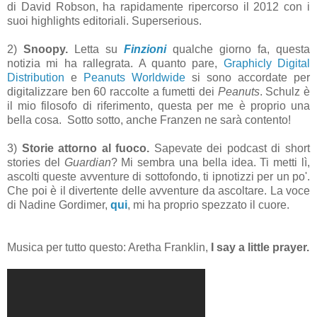
di David Robson, ha rapidamente ripercorso il 2012 con i
suoi highlights editoriali. Superserious.
2)
Snoopy.
Letta su
Finzioni
qualche giorno fa, questa
notizia mi ha rallegrata. A quanto pare,
Graphicly Digital
Distribution
e
Peanuts Worldwide
si sono accordate per
digitalizzare ben 60 raccolte a fumetti dei
Peanuts
. Schulz è
il mio filosofo di riferimento, questa per me è proprio una
bella cosa. Sotto sotto, anche Franzen ne sarà contento!
3)
Storie attorno al fuoco.
Sapevate dei podcast di short
stories del
Guardian
? Mi sembra una bella idea. Ti metti lì,
ascolti queste avventure di sottofondo, ti ipnotizzi per un po'.
Che poi è il divertente delle avventure da ascoltare. La voce
di Nadine Gordimer,
qui
, mi ha proprio spezzato il cuore.
Musica per tutto questo: Aretha Franklin,
I say a little prayer.